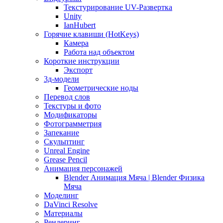
Текстурирование UV-Развертка
Unity
IanHubert
Горячие клавиши (HotKeys)
Камера
Работа над объектом
Короткие инструкции
Экспорт
3д-модели
Геометрические ноды
Перевод слов
Текстуры и фото
Модификаторы
Фотограмметрия
Запекание
Скульптинг
Unreal Engine
Grease Pencil
Анимация персонажей
Blender Анимация Мяча | Blender Физика
Мяча
Моделинг
DaVinci Resolve
Материалы
Рендеринг