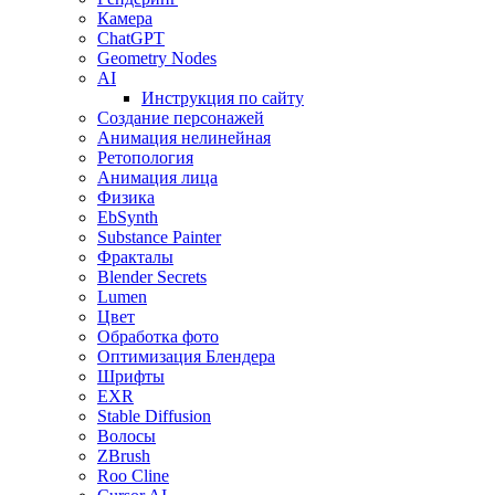
Камера
ChatGPT
Geometry Nodes
AI
Инструкция по сайту
Создание персонажей
Анимация нелинейная
Ретопология
Анимация лица
Физика
EbSynth
Substance Painter
Фракталы
Blender Secrets
Lumen
Цвет
Обработка фото
Оптимизация Блендера
Шрифты
EXR
Stable Diffusion
Волосы
ZBrush
Roo Cline