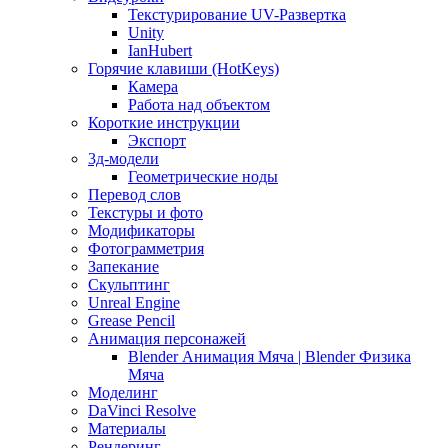
Текстурирование UV-Развертка
Unity
IanHubert
Горячие клавиши (HotKeys)
Камера
Работа над объектом
Короткие инструкции
Экспорт
3д-модели
Геометрические ноды
Перевод слов
Текстуры и фото
Модификаторы
Фотограмметрия
Запекание
Скульптинг
Unreal Engine
Grease Pencil
Анимация персонажей
Blender Анимация Мяча | Blender Физика
Мяча
Моделинг
DaVinci Resolve
Материалы
Рендеринг