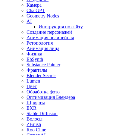
Камера
ChatGPT
Geometry Nodes
AI
Инструкция по сайту
Создание персонажей
Анимация нелинейная
Ретопология
Анимация лица
Физика
EbSynth
Substance Painter
Фракталы
Blender Secrets
Lumen
Цвет
Обработка фото
Оптимизация Блендера
Шрифты
EXR
Stable Diffusion
Волосы
ZBrush
Roo Cline