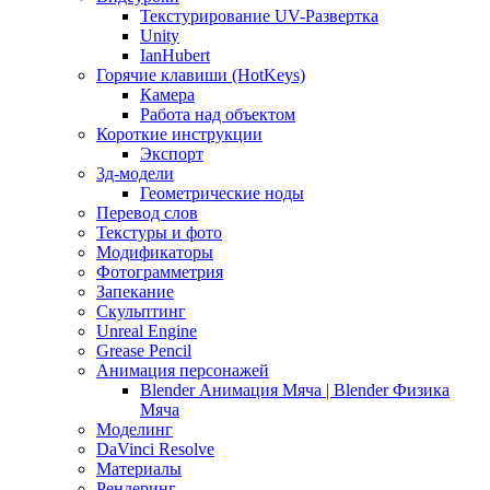
Текстурирование UV-Развертка
Unity
IanHubert
Горячие клавиши (HotKeys)
Камера
Работа над объектом
Короткие инструкции
Экспорт
3д-модели
Геометрические ноды
Перевод слов
Текстуры и фото
Модификаторы
Фотограмметрия
Запекание
Скульптинг
Unreal Engine
Grease Pencil
Анимация персонажей
Blender Анимация Мяча | Blender Физика
Мяча
Моделинг
DaVinci Resolve
Материалы
Рендеринг