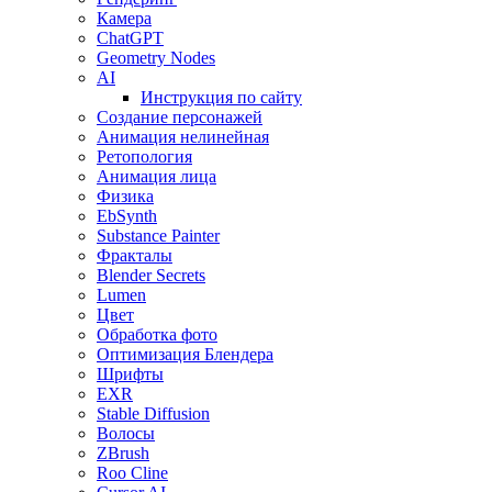
Камера
ChatGPT
Geometry Nodes
AI
Инструкция по сайту
Создание персонажей
Анимация нелинейная
Ретопология
Анимация лица
Физика
EbSynth
Substance Painter
Фракталы
Blender Secrets
Lumen
Цвет
Обработка фото
Оптимизация Блендера
Шрифты
EXR
Stable Diffusion
Волосы
ZBrush
Roo Cline