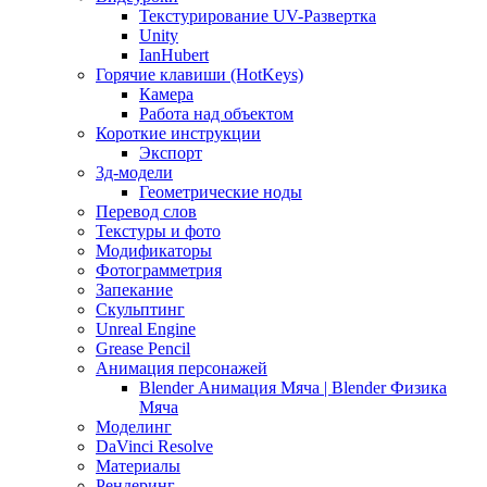
Текстурирование UV-Развертка
Unity
IanHubert
Горячие клавиши (HotKeys)
Камера
Работа над объектом
Короткие инструкции
Экспорт
3д-модели
Геометрические ноды
Перевод слов
Текстуры и фото
Модификаторы
Фотограмметрия
Запекание
Скульптинг
Unreal Engine
Grease Pencil
Анимация персонажей
Blender Анимация Мяча | Blender Физика
Мяча
Моделинг
DaVinci Resolve
Материалы
Рендеринг