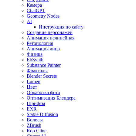
Камера
ChatGPT
Geometry Nodes
AI
Инструкция по сайту
Создание персонажей
Анимация нелинейная
Ретопология
Анимация лица
Физика
EbSynth
Substance Painter
Фракталы
Blender Secrets
Lumen
Цвет
Обработка фото
Оптимизация Блендера
Шрифты
EXR
Stable Diffusion
Волосы
ZBrush
Roo Cline